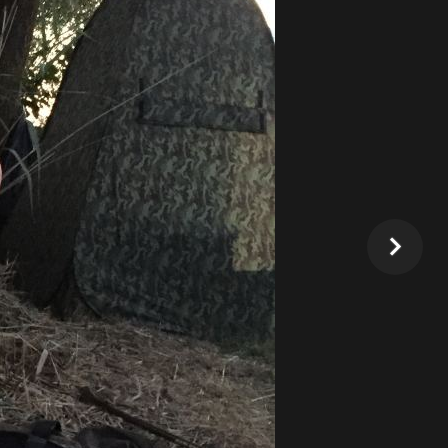
Pdf-Flyer "Angeln für Kinder
unter 10 Jahren"
Links:
https://fischer-jugend.de/
Wie werde ich Angler?
Was kostet das?
Kalender Jugend
Keine Veranstaltungen gefunden