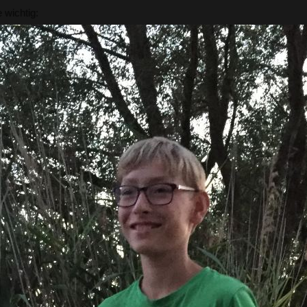
 wichtig:
alt sein
gten müssen zustimmen
ischereischein
und den Lebewesen ist uns wichtig
ichtlinien unseres Vereins einhalten
uppe gemacht?
dem Angeln eigentlich funktioniert, sondern wir zeigen dir
, um ein richtiger Angler zu werden!
serer Jugendgruppe interessierst, findest du rechts bzw.
Links zu dem Thema.
erden möchtest, findest du die Beitrittsformulare
hier
.
f uns zu
, wir helfen dir gerne weiter!