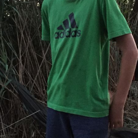
.08. - 19.08.18
anuela Gracz
arkus Stöcklein
upp Hagen
arc Stapfer