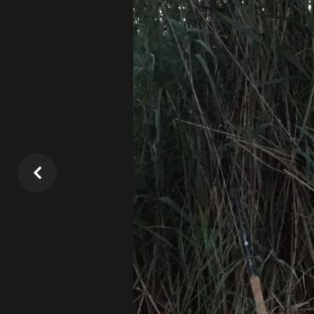
Jugendgalerie
Zeltlager LAB-See 16
Teilnehmer:
1. Jugendleiterin
M
Jugendleiter
M
Betreuer
J
Special-Guest
M