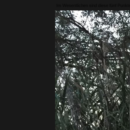
Im Wesentlichen sind diese fünf Punkte
Du musst zwischen 10 und 18 Jahre 
Deine Eltern / Erziehungsberechti
Du brauchst einen gültigen Jugendf
Ein positiver Umgang mit der Natur 
Und du musst die
Satzung
und die R
Und was wird in der Jugendgr
Bei uns lernst du nicht nur wie das mit 
praxisnah alle Themen, die dazugehören
Wenn auch du dich für das Angeln in un
unterhalb weitere Informationen und 
Wenn du Mitglied in der Jugendgruppe w
Hast du noch Fragen,
komm einfach au