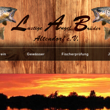
rein
Gewässer
Fischerprüfung